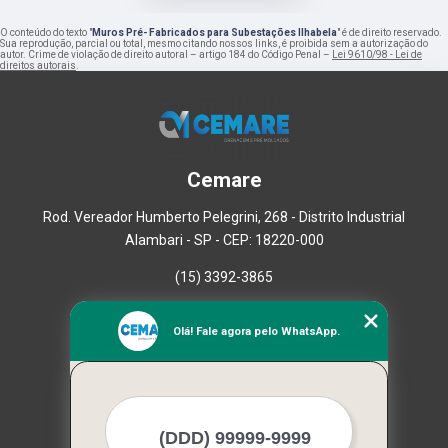
O conteúdo do texto "
Muros Pré- Fabricados para Subestações Ilhabela
" é de direito reservado.
Sua reprodução, parcial ou total, mesmo citando nossos links, é proibida sem a autorização do
autor. Crime de violação de direito autoral – artigo 184 do Código Penal –
Lei 9610/98 - Lei de
direitos autorais
.
Cemare
Rod. Vereador Humberto Pelegrini, 268 - Distrito Industrial
Alambari - SP - CEP: 18220-000
(15) 3392-3865
Home
Olá! Fale agora pelo WhatsApp.
Empresa
Missão
Serviços
Contato
Mapa do site