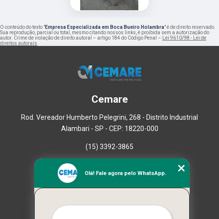
O conteúdo do texto "
Empresa Especializada em Boca Bueiro Holambra
" é de direito reservado.
Sua reprodução, parcial ou total, mesmo citando nossos links, é proibida sem a autorização do
autor. Crime de violação de direito autoral – artigo 184 do Código Penal –
Lei 9610/98 - Lei de
direitos autorais
.
Cemare
Rod. Vereador Humberto Pelegrini, 268 - Distrito Industrial
Alambari - SP - CEP: 18220-000
(15) 3392-3865
Home
Olá! Fale agora pelo WhatsApp.
Empresa
Missão
Serviços
Contato