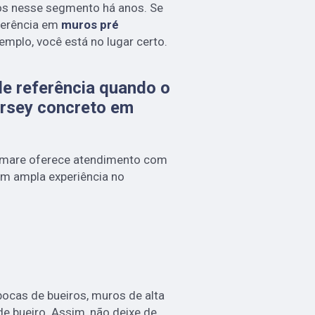
os nesse segmento há anos. Se
ferência em
muros pré
xemplo, você está no lugar certo.
e referência quando o
ersey concreto em
Cemare oferece atendimento com
em ampla experiência no
cas de bueiros, muros de alta
de bueiro. Assim, não deixe de